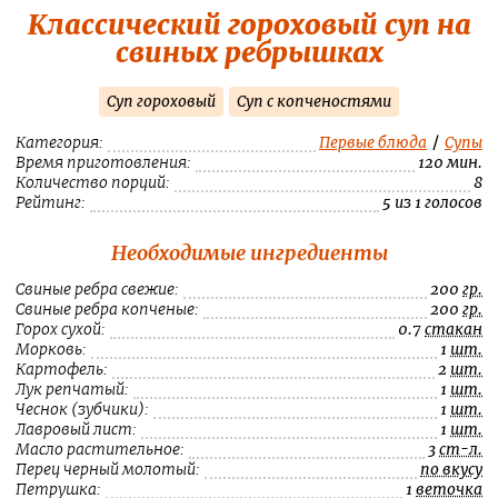
Классический гороховый суп на
свиных ребрышках
Суп гороховый
Суп с копченостями
Категория:
Первые блюда
/
Супы
Время приготовления:
120 мин.
Количество порций:
8
Рейтинг:
5 из 1 голосов
Необходимые ингредиенты
Свиные ребра свежие:
200
гр.
Свиные ребра копченые:
200
гр.
Горох сухой:
0.7
стакан
Морковь:
1
шт.
Картофель:
2
шт.
Лук репчатый:
1
шт.
Чеснок (зубчики):
1
шт.
Лавровый лист:
1
шт.
Масло растительное:
3
ст-л.
Перец черный молотый:
по вкусу
Петрушка:
1
веточка