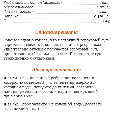
Хлеб белый или батон (ломтики):
2
шт.
Масло оливковое:
2
ст-л.
Чеснок (зубчики):
1
шт.
Паприка:
0.5
чн-л.
Соль:
по вкусу
Описание рецепта
Совсем недавно узнала, что настоящий гороховый суп
варится на свежих и копченых свиных ребрышках.
Удивительно вкусный получается гороховый суп,
приготовленный таким способом. Подают этот суп
традиционно с сухариками.
Шаги приготовления
Шаг №1.
Свежие свиные ребрышки положите в
кастрюлю объемом 2,5 л. Залейте примерно 2 л
холодной воды, доведите до кипения, соберите
накипь, уменьшите огонь и варите под крышкой
примерно 1 час.
Шаг №2.
Горох залейте 1 л холодной воды, добавьте
соду, оставьте на 1 час.