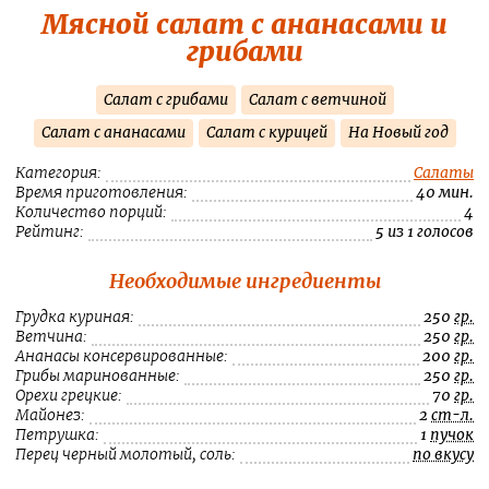
Мясной салат с ананасами и
грибами
Салат с грибами
Салат с ветчиной
Салат с ананасами
Салат с курицей
На Новый год
Категория:
Салаты
Время приготовления:
40 мин.
Количество порций:
4
Рейтинг:
5 из 1 голосов
Необходимые ингредиенты
Грудка куриная:
250
гр.
Ветчина:
250
гр.
Ананасы консервированные:
200
гр.
Грибы маринованные:
250
гр.
Орехи грецкие:
70
гр.
Майонез:
2
ст-л.
Петрушка:
1
пучок
Перец черный молотый, соль:
по вкусу