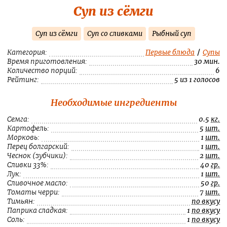
Суп из сёмги
Суп из сёмги
Суп со сливками
Рыбный суп
Категория:
Первые блюда
/
Супы
Время приготовления:
30 мин.
Количество порций:
6
Рейтинг:
5 из 1 голосов
Необходимые ингредиенты
Семга:
0.5
кг.
Картофель:
5
шт.
Морковь:
1
шт.
Перец болгарский:
1
шт.
Чеснок (зубчики):
2
шт.
Сливки 33%:
40
гр.
Лук:
1
шт.
Сливочное масло:
50
гр.
Томаты черри:
7
шт.
Тимьян:
по вкусу
Паприка сладкая:
1
по вкусу
Соль:
1
по вкусу